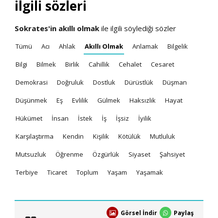
ilgili sözleri
Sokrates'in
akıllı olmak
ile ilgili söylediği sözler
Tümü
Acı
Ahlak
Akıllı Olmak
Anlamak
Bilgelik
Bilgi
Bilmek
Birlik
Cahillik
Cehalet
Cesaret
Demokrasi
Doğruluk
Dostluk
Dürüstlük
Düşman
Düşünmek
Eş
Evlilik
Gülmek
Haksızlık
Hayat
Hükümet
İnsan
İstek
İş
İşsiz
İyilik
Karşılaştırma
Kendin
Kişilik
Kötülük
Mutluluk
Mutsuzluk
Öğrenme
Özgürlük
Siyaset
Şahsiyet
Terbiye
Ticaret
Toplum
Yaşam
Yaşamak
Görsel İndir
Paylaş