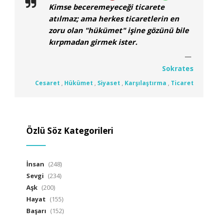
Kimse beceremeyeceği ticarete
atılmaz; ama herkes ticaretlerin en
zoru olan "hükümet" işine gözünü bile
kırpmadan girmek ister.
Sokrates
Cesaret
,
Hükümet
,
Siyaset
,
Karşılaştırma
,
Ticaret
Özlü Söz Kategorileri
İnsan
(248)
Sevgi
(234)
Aşk
(200)
Hayat
(155)
Başarı
(152)