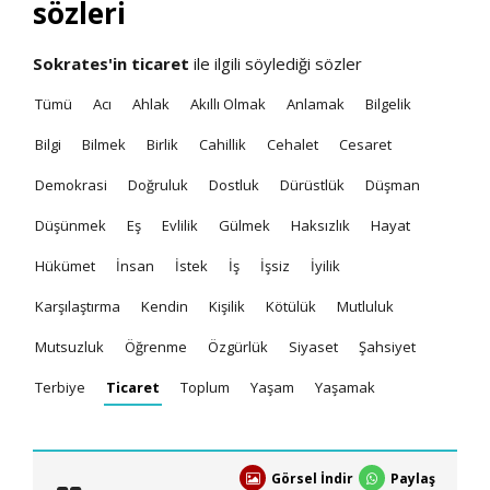
sözleri
Sokrates'in
ticaret
ile ilgili söylediği sözler
Tümü
Acı
Ahlak
Akıllı Olmak
Anlamak
Bilgelik
Bilgi
Bilmek
Birlik
Cahillik
Cehalet
Cesaret
Demokrasi
Doğruluk
Dostluk
Dürüstlük
Düşman
Düşünmek
Eş
Evlilik
Gülmek
Haksızlık
Hayat
Hükümet
İnsan
İstek
İş
İşsiz
İyilik
Karşılaştırma
Kendin
Kişilik
Kötülük
Mutluluk
Mutsuzluk
Öğrenme
Özgürlük
Siyaset
Şahsiyet
Terbiye
Ticaret
Toplum
Yaşam
Yaşamak
Görsel İndir
Paylaş