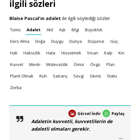
ilgili sözleri
Blaise Pascal'ın
adalet
ile ilgili söylediği sözler
Tümü
Adalet
Akıl
Aşk
Bilgi
Büyüklük
Ders Alma
Doğa
Duygu
Dünya
Düşünce
Güç
Hak
Haksızlık
Hata
Hissetmek
İnsan
Kalp
Kin
Kuvvet
Mevki
Mütevazilik
Ömür
Övgü
Plan
Planlı Olmak
Ruh
Satranç
Sevgi
Sıkıntı
Statü
Zorba
Görsel İndir
Paylaş
Adaletin kuvvetli, kuvvetlilerin de
adaletli olmaları gerekir.