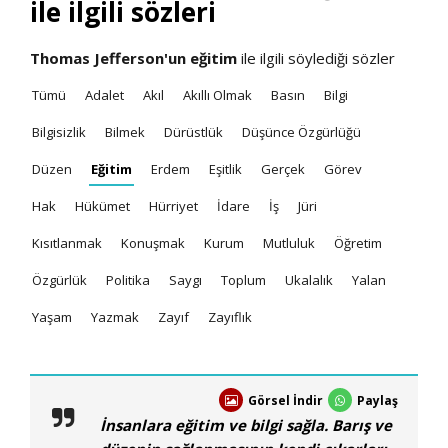
ile ilgili sözleri
Thomas Jefferson'un
eğitim
ile ilgili söylediği sözler
Tümü
Adalet
Akıl
Akıllı Olmak
Basın
Bilgi
Bilgisizlik
Bilmek
Dürüstlük
Düşünce Özgürlüğü
Düzen
Eğitim
Erdem
Eşitlik
Gerçek
Görev
Hak
Hükümet
Hürriyet
İdare
İş
Jüri
Kısıtlanmak
Konuşmak
Kurum
Mutluluk
Öğretim
Özgürlük
Politika
Saygı
Toplum
Ukalalık
Yalan
Yaşam
Yazmak
Zayıf
Zayıflık
Görsel İndir
Paylaş
İnsanlara eğitim ve bilgi sağla. Barış ve