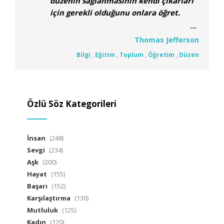
düzenin sağlanmasının kendi çıkarları
için gerekli olduğunu onlara öğret.
Thomas Jefferson
Bilgi
,
Eğitim
,
Toplum
,
Öğretim
,
Düzen
Özlü Söz Kategorileri
İnsan
(248)
Sevgi
(234)
Aşk
(200)
Hayat
(155)
Başarı
(152)
Karşılaştırma
(130)
Mutluluk
(125)
Kadın
(120)