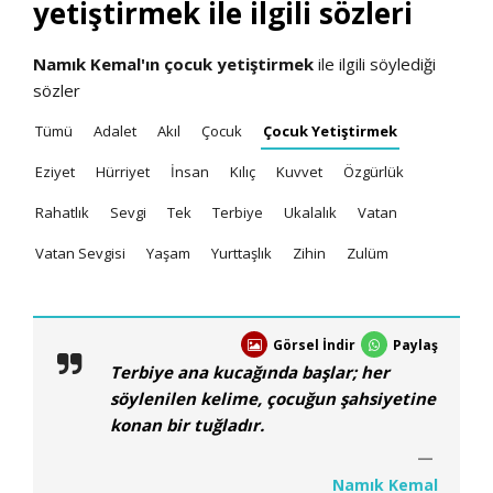
yetiştirmek ile ilgili sözleri
Namık Kemal'ın
çocuk yetiştirmek
ile ilgili söylediği
sözler
Tümü
Adalet
Akıl
Çocuk
Çocuk Yetiştirmek
Eziyet
Hürriyet
İnsan
Kılıç
Kuvvet
Özgürlük
Rahatlık
Sevgi
Tek
Terbiye
Ukalalık
Vatan
Vatan Sevgisi
Yaşam
Yurttaşlık
Zihin
Zulüm
Görsel İndir
Paylaş
Terbiye ana kucağında başlar; her
söylenilen kelime, çocuğun şahsiyetine
konan bir tuğladır.
Namık Kemal