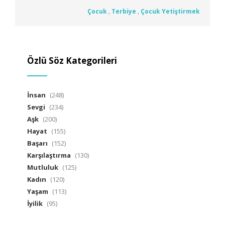
Çocuk
,
Terbiye
,
Çocuk Yetiştirmek
Özlü Söz Kategorileri
İnsan
(248)
Sevgi
(234)
Aşk
(200)
Hayat
(155)
Başarı
(152)
Karşılaştırma
(130)
Mutluluk
(125)
Kadın
(120)
Yaşam
(113)
İyilik
(95)