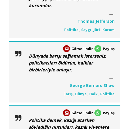
kurumdur.
Thomas Jefferson
Politika
,
Saygı
,
Jüri
,
Kurum
Görsel İndir
Paylaş
Dünyada barışı sağlamak isterseniz,
politikacıları öldürün, halklar
birbirleriyle anlaşır.
George Bernard Shaw
Barış
,
Dünya
,
Halk
,
Politika
Görsel İndir
Paylaş
Politika demek, kazığı atarken
söylediğin nutukları, kazığı yiyenlere