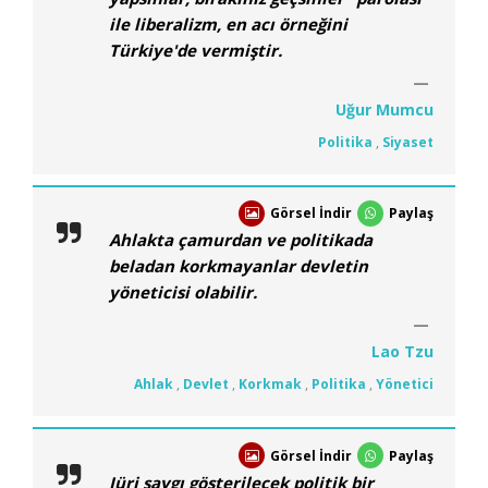
ile liberalizm, en acı örneğini
Türkiye'de vermiştir.
Uğur Mumcu
Politika
,
Siyaset
Görsel İndir
Paylaş
Ahlakta çamurdan ve politikada
beladan korkmayanlar devletin
yöneticisi olabilir.
Lao Tzu
Ahlak
,
Devlet
,
Korkmak
,
Politika
,
Yönetici
Görsel İndir
Paylaş
Jüri saygı gösterilecek politik bir