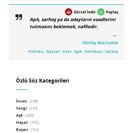
Görsel İndir
Paylaş
Aşık, sarhoş ya da adayların vaadlerini
tutmasını beklemek, nafiledir.
Shirley MacLaine
Politika
,
Siyaset
,
Vaat
,
Aşık
,
Politikacı
,
Sarhoş
Özlü Söz Kategorileri
İnsan
(248)
Sevgi
(234)
Aşk
(200)
Hayat
(155)
Başarı
(152)