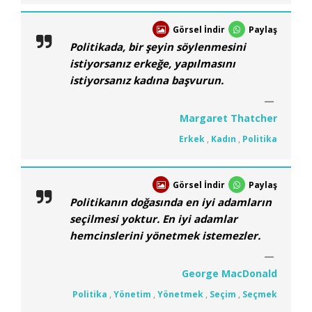
Görsel İndir
Paylaş
Politikada, bir şeyin söylenmesini
istiyorsanız erkeğe, yapılmasını
istiyorsanız kadına başvurun.
Margaret Thatcher
Erkek
,
Kadın
,
Politika
Görsel İndir
Paylaş
Politikanın doğasında en iyi adamların
seçilmesi yoktur. En iyi adamlar
hemcinslerini yönetmek istemezler.
George MacDonald
Politika
,
Yönetim
,
Yönetmek
,
Seçim
,
Seçmek