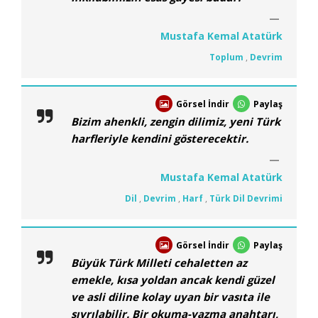
Mustafa Kemal Atatürk
Toplum
,
Devrim
Görsel İndir
Paylaş
Bizim ahenkli, zengin dilimiz, yeni Türk
harfleriyle kendini gösterecektir.
Mustafa Kemal Atatürk
Dil
,
Devrim
,
Harf
,
Türk Dil Devrimi
Görsel İndir
Paylaş
Büyük Türk Milleti cehaletten az
emekle, kısa yoldan ancak kendi güzel
ve asli diline kolay uyan bir vasıta ile
sıyrılabilir. Bir okuma-yazma anahtarı,