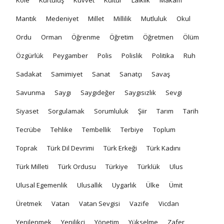
Mantık
Medeniyet
Millet
Millilik
Mutluluk
Okul
Ordu
Orman
Öğrenme
Öğretim
Öğretmen
Ölüm
Özgürlük
Peygamber
Polis
Polislik
Politika
Ruh
Sadakat
Samimiyet
Sanat
Sanatçı
Savaş
Savunma
Saygı
Saygıdeğer
Saygısızlık
Sevgi
Siyaset
Sorgulamak
Sorumluluk
Şiir
Tarım
Tarih
Tecrübe
Tehlike
Tembellik
Terbiye
Toplum
Toprak
Türk Dil Devrimi
Türk Erkeği
Türk Kadını
Türk Milleti
Türk Ordusu
Türkiye
Türklük
Ulus
Ulusal Egemenlik
Ulusallık
Uygarlık
Ülke
Ümit
Üretmek
Vatan
Vatan Sevgisi
Vazife
Vicdan
Yenilenmek
Yenilikçi
Yönetim
Yükselme
Zafer