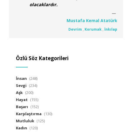
olacaklardır.
Mustafa Kemal Atatürk
Devrim
,
Korumak
,
İnkılap
Özlü Söz Kategorileri
İnsan
(248)
Sevgi
(234)
Aşk
(200)
Hayat
(155)
Başarı
(152)
Karşılaştırma
(130)
Mutluluk
(125)
Kadın
(120)