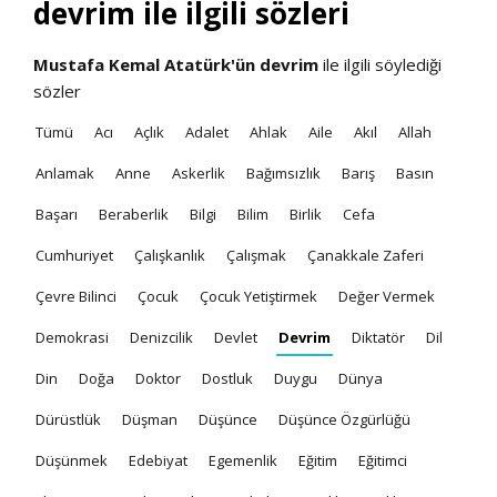
devrim ile ilgili sözleri
Mustafa Kemal Atatürk'ün
devrim
ile ilgili söylediği
sözler
Tümü
Acı
Açlık
Adalet
Ahlak
Aile
Akıl
Allah
Anlamak
Anne
Askerlik
Bağımsızlık
Barış
Basın
Başarı
Beraberlik
Bilgi
Bilim
Birlik
Cefa
Cumhuriyet
Çalışkanlık
Çalışmak
Çanakkale Zaferi
Çevre Bilinci
Çocuk
Çocuk Yetiştirmek
Değer Vermek
Demokrasi
Denizcilik
Devlet
Devrim
Diktatör
Dil
Din
Doğa
Doktor
Dostluk
Duygu
Dünya
Dürüstlük
Düşman
Düşünce
Düşünce Özgürlüğü
Düşünmek
Edebiyat
Egemenlik
Eğitim
Eğitimci