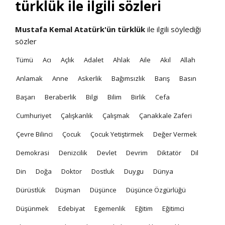
türklük ile ilgili sözleri
Mustafa Kemal Atatürk'ün
türklük
ile ilgili söylediği
sözler
Tümü
Acı
Açlık
Adalet
Ahlak
Aile
Akıl
Allah
Anlamak
Anne
Askerlik
Bağımsızlık
Barış
Basın
Başarı
Beraberlik
Bilgi
Bilim
Birlik
Cefa
Cumhuriyet
Çalışkanlık
Çalışmak
Çanakkale Zaferi
Çevre Bilinci
Çocuk
Çocuk Yetiştirmek
Değer Vermek
Demokrasi
Denizcilik
Devlet
Devrim
Diktatör
Dil
Din
Doğa
Doktor
Dostluk
Duygu
Dünya
Dürüstlük
Düşman
Düşünce
Düşünce Özgürlüğü
Düşünmek
Edebiyat
Egemenlik
Eğitim
Eğitimci