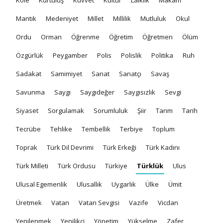
Mantık
Medeniyet
Millet
Millilik
Mutluluk
Okul
Ordu
Orman
Öğrenme
Öğretim
Öğretmen
Ölüm
Özgürlük
Peygamber
Polis
Polislik
Politika
Ruh
Sadakat
Samimiyet
Sanat
Sanatçı
Savaş
Savunma
Saygı
Saygıdeğer
Saygısızlık
Sevgi
Siyaset
Sorgulamak
Sorumluluk
Şiir
Tarım
Tarih
Tecrübe
Tehlike
Tembellik
Terbiye
Toplum
Toprak
Türk Dil Devrimi
Türk Erkeği
Türk Kadını
Türk Milleti
Türk Ordusu
Türkiye
Türklük
Ulus
Ulusal Egemenlik
Ulusallık
Uygarlık
Ülke
Ümit
Üretmek
Vatan
Vatan Sevgisi
Vazife
Vicdan
Yenilenmek
Yenilikçi
Yönetim
Yükselme
Zafer