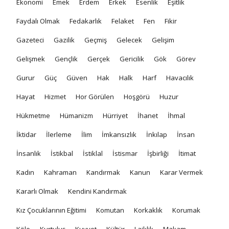
Ekonomi
Emek
Erdem
Erkek
Esenlik
Eşitlik
Faydalı Olmak
Fedakarlık
Felaket
Fen
Fikir
Gazeteci
Gazilik
Geçmiş
Gelecek
Gelişim
Gelişmek
Gençlik
Gerçek
Gericilik
Gök
Görev
Gurur
Güç
Güven
Hak
Halk
Harf
Havacılık
Hayat
Hizmet
Hor Görülen
Hoşgörü
Huzur
Hükmetme
Hümanizm
Hürriyet
İhanet
İhmal
İktidar
İlerleme
İlim
İmkansızlık
İnkılap
İnsan
İnsanlık
İstikbal
İstiklal
İstismar
İşbirliği
İtimat
Kadın
Kahraman
Kandırmak
Kanun
Karar Vermek
Kararlı Olmak
Kendini Kandırmak
Kız Çocuklarının Eğitimi
Komutan
Korkaklık
Korumak
Köle
Kurtuluş
Kuvvet
Kültür
Laiklik
Makam