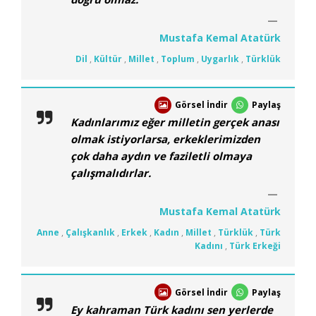
Mustafa Kemal Atatürk
Dil
,
Kültür
,
Millet
,
Toplum
,
Uygarlık
,
Türklük
Görsel İndir
Paylaş
Kadınlarımız eğer milletin gerçek anası
olmak istiyorlarsa, erkeklerimizden
çok daha aydın ve faziletli olmaya
çalışmalıdırlar.
Mustafa Kemal Atatürk
Anne
,
Çalışkanlık
,
Erkek
,
Kadın
,
Millet
,
Türklük
,
Türk
Kadını
,
Türk Erkeği
Görsel İndir
Paylaş
Ey kahraman Türk kadını sen yerlerde