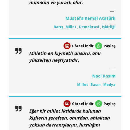
mümkün ve yararlı olur.
Mustafa Kemal Atatürk
Barış
,
Millet
,
Demokrasi
,
İşbirliği
Görsel İndir
Paylaş
Milletin en kıymetli unsuru, onu
yükselten neşriyatıdır.
Naci Kasım
Millet
,
Basın
,
Medya
Görsel İndir
Paylaş
Eğer bir millet iktidarda bulunan
kişilerin şereften, onurdan, ahlaktan
yoksun davranışlarını, hırzılığını