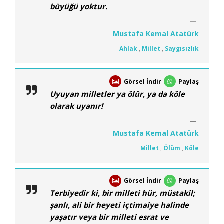
büyüğü yoktur.
Mustafa Kemal Atatürk
Ahlak
,
Millet
,
Saygısızlık
Görsel İndir
Paylaş
Uyuyan milletler ya ölür, ya da köle
olarak uyanır!
Mustafa Kemal Atatürk
Millet
,
Ölüm
,
Köle
Görsel İndir
Paylaş
Terbiyedir ki, bir milleti hür, müstakil;
şanlı, ali bir heyeti içtimaiye halinde
yaşatır veya bir milleti esrat ve