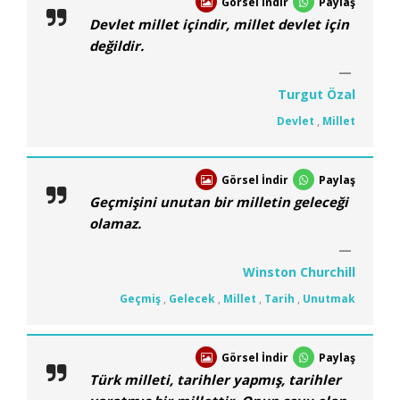
Görsel İndir
Paylaş
Devlet millet içindir, millet devlet için
değildir.
Turgut Özal
Devlet
,
Millet
Görsel İndir
Paylaş
Geçmişini unutan bir milletin geleceği
olamaz.
Winston Churchill
Geçmiş
,
Gelecek
,
Millet
,
Tarih
,
Unutmak
Görsel İndir
Paylaş
Türk milleti, tarihler yapmış, tarihler