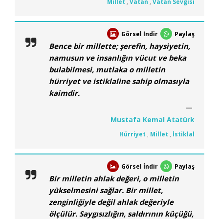
Millet
,
Vatan
,
Vatan Sevgisi
Görsel İndir
Paylaş
Bence bir millette; şerefin, haysiyetin,
namusun ve insanlığın vücut ve beka
bulabilmesi, mutlaka o milletin
hürriyet ve istiklaline sahip olmasıyla
kaimdir.
Mustafa Kemal Atatürk
Hürriyet
,
Millet
,
İstiklal
Görsel İndir
Paylaş
Bir milletin ahlak değeri, o milletin
yükselmesini sağlar. Bir millet,
zenginliğiyle değil ahlak değeriyle
ölçülür. Saygısızlığın, saldırının küçüğü,