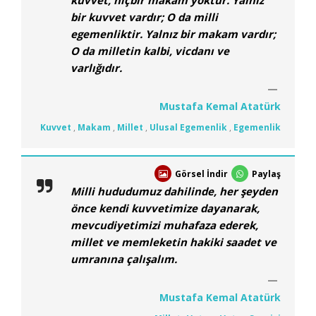
kuvvet, hiçbir makam yoktur. Yalnız
bir kuvvet vardır; O da milli
egemenliktir. Yalnız bir makam vardır;
O da milletin kalbi, vicdanı ve
varlığıdır.
Mustafa Kemal Atatürk
Kuvvet
,
Makam
,
Millet
,
Ulusal Egemenlik
,
Egemenlik
Görsel İndir
Paylaş
Milli hududumuz dahilinde, her şeyden
önce kendi kuvvetimize dayanarak,
mevcudiyetimizi muhafaza ederek,
millet ve memleketin hakiki saadet ve
umranına çalışalım.
Mustafa Kemal Atatürk