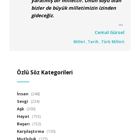
yaratmış bir millettir. Onun soyu olan
bizler de büyük milletimizin izinden
gideceğiz.
Cemal Gürsel
Millet
,
Tarih
,
Türk Milleti
Özlü Söz Kategorileri
İnsan
(248)
Sevgi
(234)
Aşk
(200)
Hayat
(155)
Başarı
(152)
Karşılaştırma
(130)
Mutluluk
(125)